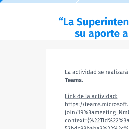
“La Superinten
su aporte a
La actividad se realizará
Teams
.
Link de la actividad:
https://teams.microsof
join/19%3ameeting_N
context={%22Tid%22%3a
52bdc93baba3%22%2c%2