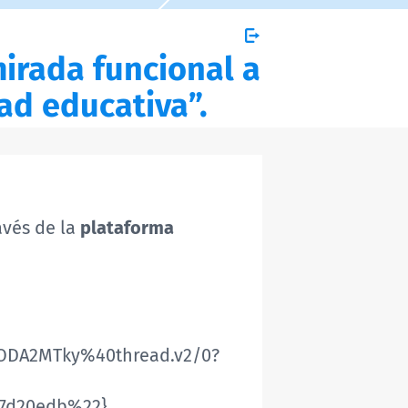
irada funcional a
ad educativa”.
avés de la
plataforma
DA2MTky%40thread.v2/0?
7d20edb%22}