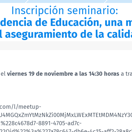
Inscripción seminario:
dencia de Educación, una m
l aseguramiento de la calid
 el
viernes 19 de noviembre a las 14:30 horas
a tr
t.com/l/meetup-
mU4MGQxZmYtMzNkZi00MjMxLWExMTEtMDM4NzY3O
%228c4678d7-8891-4705-ad7c-
2Oid%22%3a%227a78c647-db6e-4c15-aff2-28a8c