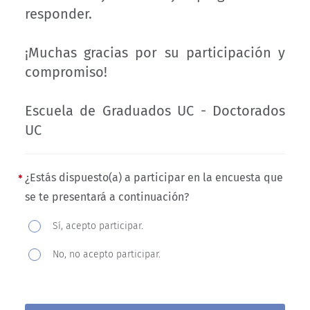
responder.
¡Muchas gracias por su participación y
compromiso!
Escuela de Graduados UC - Doctorados
UC
¿Estás dispuesto(a) a participar en la encuesta que
se te presentará a continuación?
¿Estás
Sí, acepto participar.
dispuesto(a)
No, no acepto participar.
a
participar
en