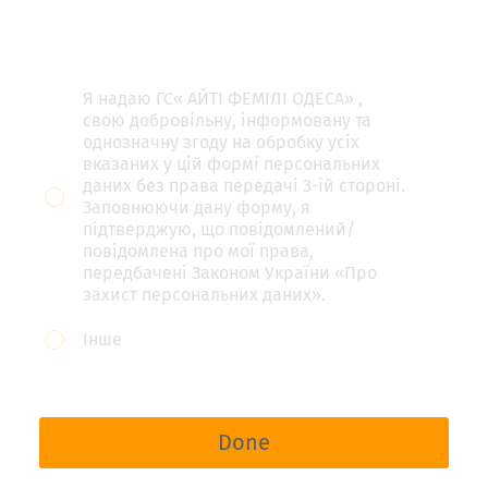
наш
телеграм
канал
Я надаю ГС« АЙТІ ФЕМІЛІ ОДЕСА» ,
свою добровільну, інформовану та
https://t.me/Odesa_IT_Family_events Детал
однозначну згоду на обробку усіх
лекції
вказаних у цій формі персональних
даних без права передачі 3-ій стороні.
будемо
Заповнюючи дану форму, я
публікувати
підтверджую, що повідомлений/
повідомлена про мої права,
саме
передбачені Законом України «Про
там.
захист персональних даних».
Інше
Done